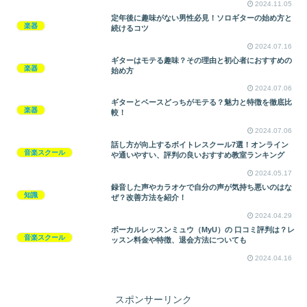
2024.11.05
定年後に趣味がない男性必見！ソロギターの始め方と
楽器
続けるコツ
2024.07.16
ギターはモテる趣味？その理由と初心者におすすめの
楽器
始め方
2024.07.06
ギターとベースどっちがモテる？魅力と特徴を徹底比
楽器
較！
2024.07.06
話し方が向上するボイトレスクール7選！オンライン
音楽スクール
や通いやすい、評判の良いおすすめ教室ランキング
2024.05.17
録音した声やカラオケで自分の声が気持ち悪いのはな
知識
ぜ？改善方法を紹介！
2024.04.29
ボーカルレッスンミュウ（MyU）の 口コミ評判は？レ
音楽スクール
ッスン料金や特徴、退会方法についても
2024.04.16
スポンサーリンク