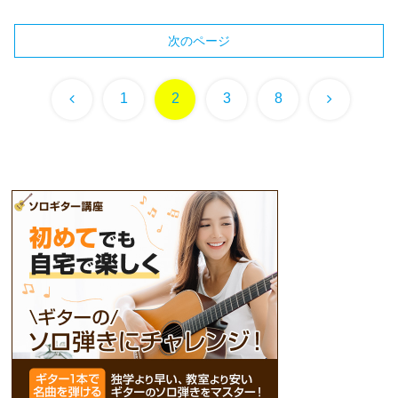
次のページ
前
次
1
2
3
8
へ
へ