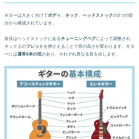
ギターは大きく分けて
ボディ
、
ネック
、
ヘッドストック
の3つの部
分から構成されています。
各弦はヘッドストックにある
チューニングペグ
によって調整され、
ネック上の
フレット
を押さえることで音の高さが変わります。ギタ
ーには
通常6本の弦
があり、それぞれ異なる音を出します。