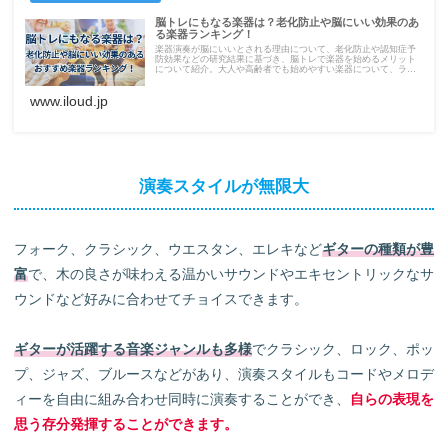
脳トレにもなる楽器は？老化防止や脳にいい効果のあ
る楽器ランキング！
楽器演奏が脳にいいとされる理由について、老化防止や認知症予
防効果などの研究結果に基づき、脳トレで楽器を始めるメリット
について紹介。大人や高齢者でも始めやすい楽器について、ラン
キング形式でまとめています。心と脳の健康を保つ趣味に、楽器
演奏を取り入れましょう。
www.iloud.jp
演奏スタイルが無限大
フォーク、クラシック、ウエスタン、エレキなど
ギターの種類が豊
富
で、木の良さが味わえる温かいサウンドやエキセントリックなサ
ウンドなど好みに合わせてチョイスできます。
ギターが活躍する音楽ジャンルも多様
でクラシック、ロック、ポッ
プ、ジャズ、ブルースなどがあり、演奏スタイルもコードやメロデ
ィーを自由に組み合わせ同時に演奏することができ、
自らの表現を
思う存分発揮することができます。