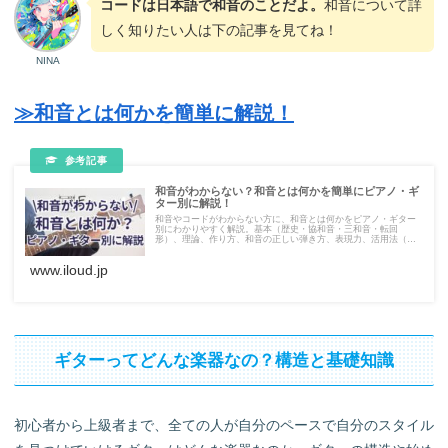
コードは日本語で和音のことだよ。
和音について詳
しく知りたい人は下の記事を見てね！
NINA
≫和音とは何かを簡単に解説！
和音がわからない？和音とは何かを簡単にピアノ・ギ
ター別に解説！
和音やコードがわからない方に、和音とは何かをピアノ・ギター
別にわかりやすく解説。基本（歴史・協和音・三和音・転回
形）、理論、作り方、和音の正しい弾き方、表現力、活用法（コ
ード進行）、演奏テクニック（フレーズ作成）から学習や練習の
コツまでを幅広く網羅。
www.iloud.jp
ギターってどんな楽器なの？構造と基礎知識
初心者から上級者まで、全ての人が自分のペースで自分のスタイル