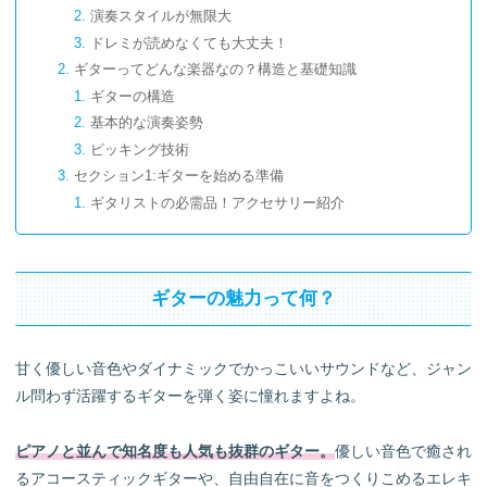
演奏スタイルが無限大
ドレミが読めなくても大丈夫！
ギターってどんな楽器なの？構造と基礎知識
ギターの構造
基本的な演奏姿勢
ピッキング技術
セクション1:ギターを始める準備
ギタリストの必需品！アクセサリー紹介
理想の相棒は？自分にぴったりのギターの選び方
セクション2: ギターを弾こう！
ギターのチューニング方法
ギターの魅力って何？
ギターの基本コードと練習曲
ギターの効果的な練習法
「ルーチンを作ろう」練習計画の立案
甘く優しい音色やダイナミックでかっこいいサウンドなど、ジャン
「記録は力なり」練習の進捗管理
ル問わず活躍するギターを弾く姿に憧れますよね。
ギター練習の挫折しないコツ
世界と繋がる
ピアノと並んで知名度も人気も抜群のギター。
優しい音色で癒され
モチベーションを保つ
るアコースティックギターや、自由自在に音をつくりこめるエレキ