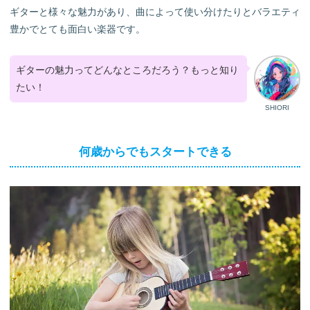
最終セクション: ギター教室で最短レベルアップ
ギターと様々な魅力があり、曲によって使い分けたりとバラエティ
ギター教室に通うメリット
豊かでとても面白い楽器です。
自分に合うギター教室の選び方
ギター初心者に優しい教室ピックアップ
ギターの魅力ってどんなところだろう？もっと知り
まとめ
たい！
SHIORI
何歳からでもスタートできる