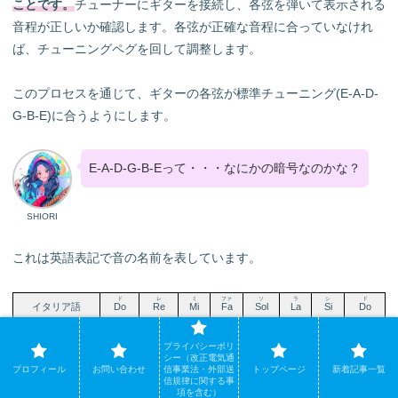
ことです。
チューナーにギターを接続し、各弦を弾いて表示される
音程が正しいか確認します。各弦が正確な音程に合っていなけれ
ば、チューニングペグを回して調整します。
このプロセスを通じて、ギターの各弦が標準チューニング(E-A-D-
G-B-E)に合うようにします。
E-A-D-G-B-Eって・・・なにかの暗号なのかな？
SHIORI
これは英語表記で音の名前を表しています。
ド
レ
ミ
ファ
ソ
ラ
シ
ド
イタリア語
Do
Re
Mi
Fa
Sol
La
Si
Do
シー
ディー
イー
エフ
ジー
エー
ビー
シー
英語
C
D
E
F
G
A
B
C
プライバシーポリ
ツェー
デー
エー
エフ
ゲー
アー
ハー
ツェー
シー（改正電気通
ドイツ語
C
D
E
F
G
A
H
C
プロフィール
お問い合わせ
信事業法・外部送
トップページ
新着記事一覧
信規律に関する事
日本語
ハ
ニ
ホ
ヘ
ト
イ
ロ
ハ
項を含む）