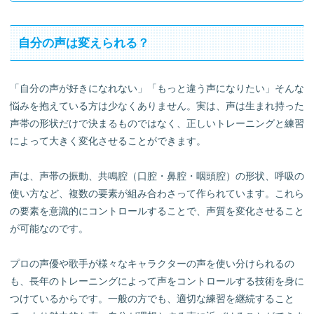
声帯閉鎖トレーニング
舌ストレッチ
自分の声は変えられる？
輪状甲状筋トレーニング
ハミング
声質ごとの効果的な練習方法 低い声
「自分の声が好きになれない」「もっと違う声になりたい」そんな
低い声の特徴
悩みを抱えている方は少なくありません。実は、声は生まれ持った
低い声を変えるボイトレ方法
声帯の形状だけで決まるものではなく、正しいトレーニングと練習
１．喉を開く
によって大きく変化させることができます。
２．口腔や舌を動かす
３．声色を変える
声は、声帯の振動、共鳴腔（口腔・鼻腔・咽頭腔）の形状、呼吸の
低い声を出しやすくするコツ
使い方など、複数の要素が組み合わさって作られています。これら
毎日最低音を出す
の要素を意識的にコントロールすることで、声質を変化させること
声質ごとの効果的な練習方法 高い声
が可能なのです。
高い声の特徴
高い声を変えるボイトレ方法
プロの声優や歌手が様々なキャラクターの声を使い分けられるの
１．喉をリラックスさせる
も、長年のトレーニングによって声をコントロールする技術を身に
２．声帯を伸ばす
つけているからです。一般の方でも、適切な練習を継続すること
３．声量を増やす