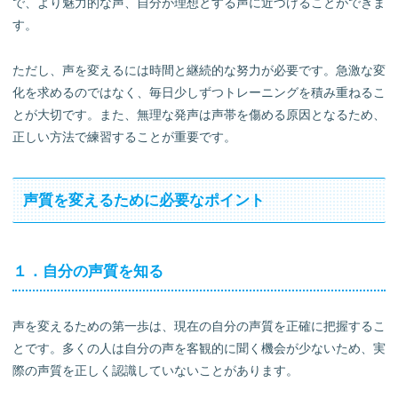
で、より魅力的な声、自分が理想とする声に近づけることができま
高い声を出しやすくするコツ
す。
裏声を練習する
軽い声で歌い出す
ただし、声を変えるには時間と継続的な努力が必要です。急激な変
声質ごとの効果的な練習方法 鼻にかかった声
化を求めるのではなく、毎日少しずつトレーニングを積み重ねるこ
鼻にかかった声の特徴
とが大切です。また、無理な発声は声帯を傷める原因となるため、
鼻にかかった声を変えるボイトレ方法
正しい方法で練習することが重要です。
１．鼻腔と口腔のバランスを調整する
２．声帯を伸ばす
３．声量を増やす
声質を変えるために必要なポイント
１．自分の声質を知る
声を変えるための第一歩は、現在の自分の声質を正確に把握するこ
とです。多くの人は自分の声を客観的に聞く機会が少ないため、実
際の声質を正しく認識していないことがあります。