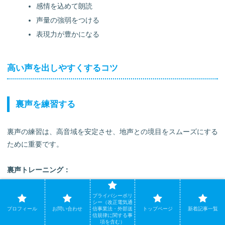
感情を込めて朗読
声量の強弱をつける
表現力が豊かになる
高い声を出しやすくするコツ
裏声を練習する
裏声の練習は、高音域を安定させ、地声との境目をスムーズにする
ために重要です。
裏声トレーニング：
優しい裏声から
プライバシーポリ
シー（改正電気通
息を多めに使い、優しく発声
プロフィール
お問い合わせ
信事業法・外部送
トップページ
新着記事一覧
信規律に関する事
「ふー」という感じで始める
項を含む）