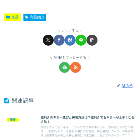
楽器
商品紹介
シェアする
MINAをフォローする
MINA
関連記事
左利きのギター選びと練習方法は？左利きでもギターが上手くなる
楽器
方法！
左利きの人に合うギターについて選び方のポイント、左利きならではの特
徴、一般的なギターを左利き用にする方法、初心者向けのギターの練習方
法（基本的な練習から初心者向けの課題曲）、おすすめのギターブランド
やメーカー、メンテナンスの方法まで紹介しています。