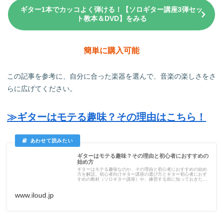
ギター1本でカッコよく弾ける！【ソロギター講座3弾セッ
ト教本＆DVD】をみる
簡単に購入可能
この記事を参考に、自分に合った楽器を選んで、音楽の楽しさをさ
らに広げてください。
≫ギターはモテる趣味？その理由はこちら！
ギターはモテる趣味？その理由と初心者におすすめの
始め方
ギターはモテる趣味なのか、その理由と初心者におすすめの始め
方を解説。初心者向けギター講座の選び方とギター初心者におす
すめの教材（ソロギター講座）や、練習する前に知っておきたい
基本、練習順序、異性に好印象を与える方法とポイントをまとめ
ています。
www.iloud.jp