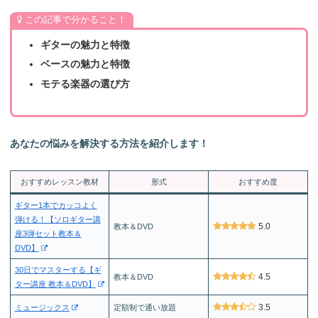
この記事で分かること！
ギターの魅力と特徴
ベースの魅力と特徴
モテる楽器の選び方
あなたの悩みを解決する方法を紹介します！
おすすめレッスン教材
形式
おすすめ度
ギター1本でカッコよく
弾ける！【ソロギター講
5.0
教本＆DVD
座3弾セット教本＆
DVD】
30日でマスターする【ギ
4.5
教本＆DVD
ター講座 教本＆DVD】
3.5
ミュージックス
定額制で通い放題