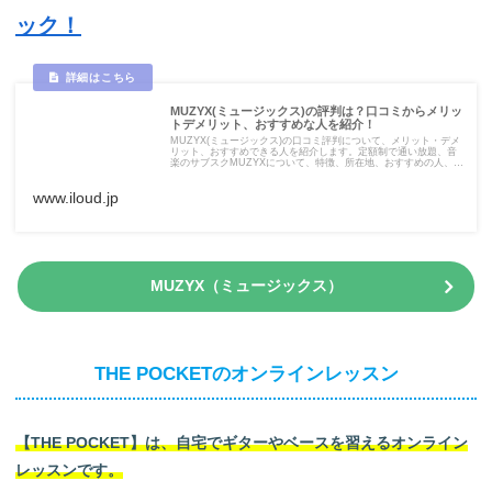
ック！
MUZYX(ミュージックス)の評判は？口コミからメリッ
トデメリット、おすすめな人を紹介！
MUZYX(ミュージックス)の口コミ評判について、メリット・デメ
リット、おすすめできる人を紹介します。定額制で通い放題、音
楽のサブスクMUZYXについて、特徴、所在地、おすすめの人、口
コミ、メリットデメリット、料金体系やキャンペーン情報、入会
と退会方法などを全て網羅してお伝えします。
www.iloud.jp
MUZYX（ミュージックス）
THE POCKETのオンラインレッスン
【THE POCKET】は、自宅でギターやベースを習えるオンライン
レッスンです。