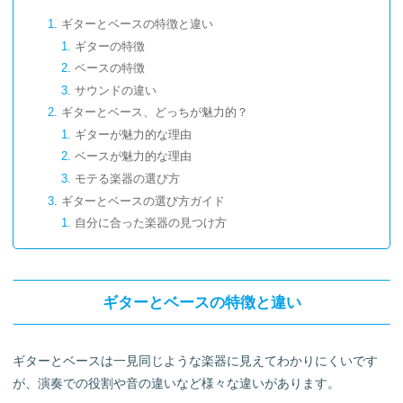
ギターとベースの特徴と違い
ギターの特徴
ベースの特徴
サウンドの違い
ギターとベース、どっちが魅力的？
ギターが魅力的な理由
ベースが魅力的な理由
モテる楽器の選び方
ギターとベースの選び方ガイド
自分に合った楽器の見つけ方
初心者におすすめのギター
初心者におすすめのベース
おすすめのレッスン方法は？初心者に最適な教材、スク
ギターとベースの特徴と違い
ール紹介
ギター1本でカッコよく弾ける！【ソロギター講座3弾
セット教本＆DVD】
ギターとベースは一見同じような楽器に見えてわかりにくいです
30日でマスターする【ギター講座 教本＆DVD】
が、演奏での役割や音の違いなど様々な違いがあります。
ミュージックスの通い放題レッスン