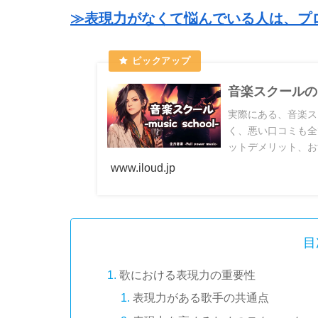
≫表現力がなくて悩んでいる人は、プ
音楽スクールの
実際にある、音楽ス
く、悪い口コミも全
ットデメリット、お
www.iloud.jp
目
歌における表現力の重要性
表現力がある歌手の共通点