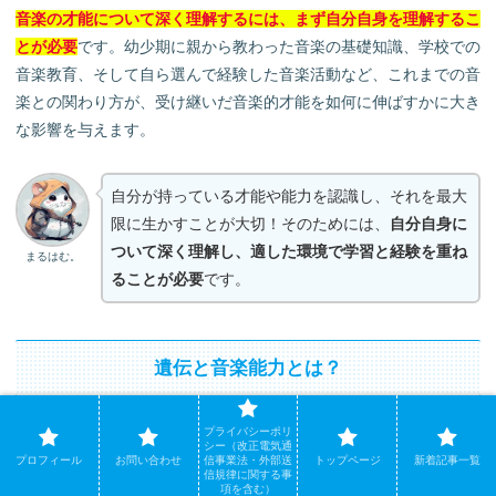
音楽の才能について深く理解するには、まず自分自身を理解するこ
とが必要
です。幼少期に親から教わった音楽の基礎知識、学校での
音楽教育、そして自ら選んで経験した音楽活動など、これまでの音
楽との関わり方が、受け継いだ音楽的才能を如何に伸ばすかに大き
な影響を与えます。
自分が持っている才能や能力を認識し、それを最大
限に生かすことが大切！そのためには、
自分自身に
ついて深く理解し、適した環境で学習と経験を重ね
まるはむ。
ることが必要
です。
遺伝と音楽能力とは？
プライバシーポリ
音楽はもはや生活の一部で、生きているだけで自然と触れている存
シー（改正電気通
プロフィール
お問い合わせ
信事業法・外部送
トップページ
新着記事一覧
在です。遺伝と音楽能力には確かな関連性があるのでしょうか。そ
信規律に関する事
項を含む）
れとも音楽への真摯な訓練が最善の方法なのかを、改めて多角的な