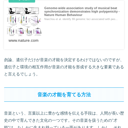
Genome-wide association study of musical beat
synchronization demonstrates high polygenicity -
Nature Human Behaviour
Niarchou et al. identify 69 genomic loci associated with peo...
www.nature.com
勿論、遺伝子だけが音楽の才能を決定するわけではないのですが、
遺伝子と環境の相互作用が音楽の才能を形成する大きな要素である
と言えるでしょう。
音楽の才能を育てる方法
音楽という、言葉以上に豊かな感情を伝える手段は、人間が長い歴
史の中で育んできた文化の一つです。その音楽を扱うための”才
能”は、たしかに生まれ持っている一面があります。しかし、それ