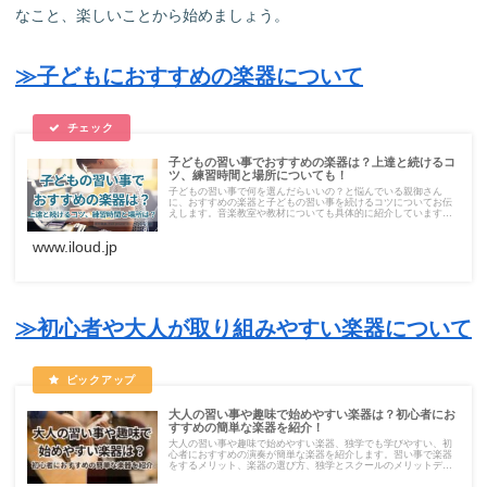
なこと、楽しいことから始めましょう。
≫子どもにおすすめの楽器について
子どもの習い事でおすすめの楽器は？上達と続けるコ
ツ、練習時間と場所についても！
子どもの習い事で何を選んだらいいの？と悩んでいる親御さん
に、おすすめの楽器と子どもの習い事を続けるコツについてお伝
えします。音楽教室や教材についても具体的に紹介しています。
楽器選びのポイントや楽器を上達させるために親ができることに
ついても紹介します。
www.iloud.jp
≫初心者や大人が取り組みやすい楽器について
大人の習い事や趣味で始めやすい楽器は？初心者にお
すすめの簡単な楽器を紹介！
大人の習い事や趣味で始めやすい楽器、独学でも学びやすい、初
心者におすすめの演奏が簡単な楽器を紹介します。習い事で楽器
をするメリット、楽器の選び方、独学とスクールのメリットデメ
リット、楽譜が読めなくても始められるのか、上達する練習法な