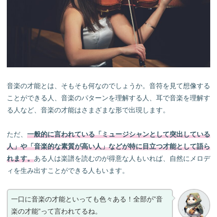
遺伝と努力の比較
遺伝と環境の影響度
自分の音楽の才能を理解する
遺伝と音楽能力とは？
よくある質問と答え
専門家の見解
誤解と真実
音楽の才能とは、そもそも何なのでしょうか。音符を見て想像する
これからの音楽遺伝子研究
ことができる人、音楽のパターンを理解する人、耳で音楽を理解す
進行中の研究
る人など、音楽の才能はさまざまな形で出現します。
未来の展望
音楽鑑賞と遺伝の関係
ただ、
一般的に言われている「ミュージシャンとして突出している
人」や「音楽的な素質が高い人」などが特に目立つ才能として語ら
れます。
ある人は楽譜を読むのが得意な人もいれば、自然にメロデ
ィを生み出すことができる人もいます。
一口に音楽の才能といっても色々ある！全部が”音
楽の才能”って言われてるね。