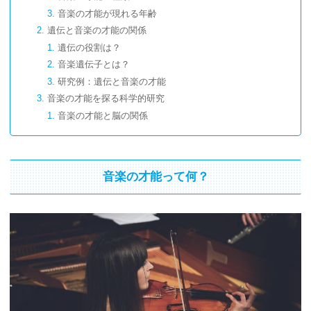
音楽の才能が現れる年齢
遺伝と音楽の才能の関係
遺伝の役割は？
音楽遺伝子とは？
研究例：遺伝と音楽の才能
音楽の才能を探る科学的研究
音楽の才能と脳の関係
音楽の才能の遺伝的研究
最新の音楽遺伝子研究
音楽の才能を育てる方法
音楽の才能って何？
音楽教育の重要性
音楽環境の影響
才能を伸ばす練習法
遺伝以外の音楽の才能の要素
環境と音楽の才能
努力と音楽の才能
情熱の影響
遺伝と才能の間のバランス