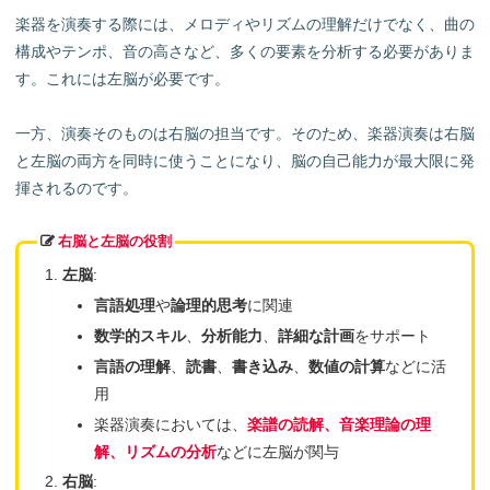
3位：ウクレレ
楽器を演奏する際には、メロディやリズムの理解だけでなく、曲の
4位：ギター
構成やテンポ、音の高さなど、多くの要素を分析する必要がありま
5位：サックス
す。これには左脳が必要です。
6位：オーボエ
まとめ
一方、演奏そのものは右脳の担当です。そのため、楽器演奏は右脳
よくある質問
と左脳の両方を同時に使うことになり、脳の自己能力が最大限に発
揮されるのです。
右脳と左脳の役割
左脳
:
言語処理
や
論理的思考
に関連
数学的スキル
、
分析能力
、
詳細な計画
をサポート
言語の理解
、
読書
、
書き込み
、
数値の計算
などに活
用
楽器演奏においては、
楽譜の読解
、
音楽理論の理
解
、
リズムの分析
などに左脳が関与
右脳
: