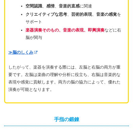
空間認識
、
感情
、
音楽的直感
に関連
クリエイティブな思考
、
芸術的表現
、
音楽の感覚
を
サポート
楽器演奏そのもの
、
音楽の表現
、
即興演奏
などに右
脳が関与
≫脳のしくみ
したがって、楽器を演奏する際には、左脳と右脳の両方が重
要です。左脳は楽曲の理解や分析に役立ち、右脳は音楽的な
表現や感覚に貢献します。両方の脳の協力によって、優れた
演奏が可能となります。
手指の鍛錬