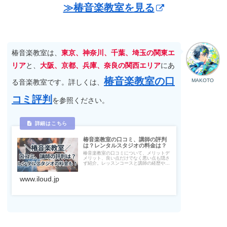
≫椿音楽教室を見る
椿音楽教室は、
東京、神奈川、千葉、埼玉の関東エ
リア
と、
大阪、京都、兵庫、奈良の関西エリア
にあ
椿音楽教室の口
MAKOTO
る音楽教室です。詳しくは、
コミ評判
を参照ください。
椿音楽教室の口コミ、講師の評判
は？レンタルスタジオの料金は？
椿音楽教室の口コミについて、メリットデ
メリット、良い点だけでなく悪い点も隠さ
ず紹介。レッスンコースと講師の経歴や評
判、レッスン料金（音楽スタジオの料金、
初期費用、トータル費用）、椿音楽教室が
www.iloud.jp
おすすめな人、無料体験レッスンについて
詳しくまとめています。