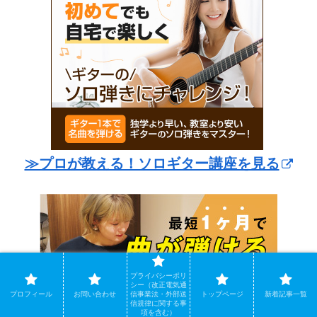
≫プロが教える！ソロギター講座を見る
プライバシーポリ
シー（改正電気通
プロフィール
お問い合わせ
信事業法・外部送
トップページ
新着記事一覧
信規律に関する事
項を含む）