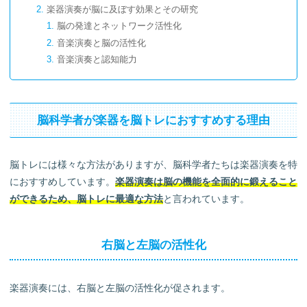
楽器演奏が脳に及ぼす効果とその研究
脳の発達とネットワーク活性化
音楽演奏と脳の活性化
音楽演奏と認知能力
音楽演奏と認知症予防
認知症予防にも効果的な楽器演奏
指の運動による効果
脳科学者が楽器を脳トレにおすすめする理由
楽譜の読解による効果
デュアルタスクの実践
楽器演奏の楽しさとやり達成感
脳トレには様々な方法がありますが、脳科学者たちは楽器演奏を特
老化を防ぐ効果があるとされる楽器
におすすめしています。
楽器演奏は脳の機能を全面的に鍛えること
ピアノ
ができるため、脳トレに最適な方法
と言われています。
ギター
ヴァイオリン
右脳と左脳の活性化
ドラム
脳にいい効果のある楽器ランキング
1位：ピアノ
楽器演奏には、右脳と左脳の活性化が促されます。
2位：ヴァイオリン