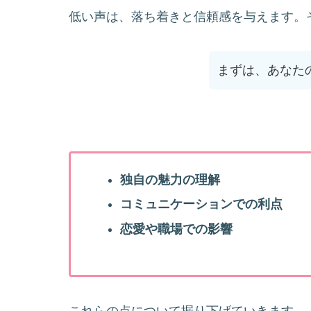
カラオケで低い声を生かすコツ
低い声は、落ち着きと信頼感を与えます。
呼吸法と姿勢
表現力と感情の込め方
曲の選び方と練習方法
まずは、あなた
低い声を活かしたコミュニケーション
話し方と聞き方
非言語的コミュニケーション
状況に応じた声の使い分け
独自の魅力の理解
まとめ
コミュニケーションでの利点
恋愛や職場での影響
これらの点について掘り下げていきます。